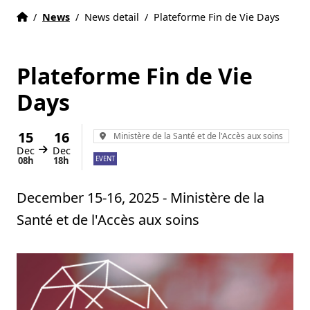
Accueil
Accueil
/
News
/
News detail
/
Plateforme Fin de Vie Days
Plateforme Fin de Vie
Days
15
16
Lieu :
Ministère de la Santé et de l'Accès aux soins
Dec
Dec
From
to
EVENT
08h
18h
December 15-16, 2025 - Ministère de la
Santé et de l'Accès aux soins