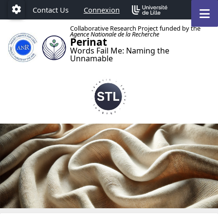
Accéder au menu principal
Accéder au contenu
M
Contact Us
Connexion
Paramétrage
Collaborative Research Project funded by the
Agence Nationale de la Recherche
Perinat
Words Fail Me: Naming the
Unnamable